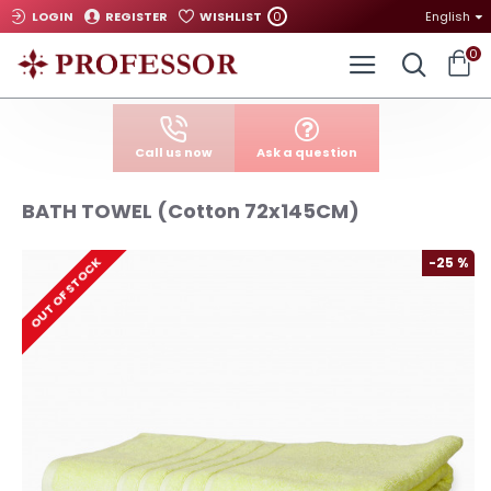
0
LOGIN
REGISTER
WISHLIST
English
0
Call us now
Ask a question
BATH TOWEL (Cotton 72x145CM)
-25 %
OUT OF STOCK