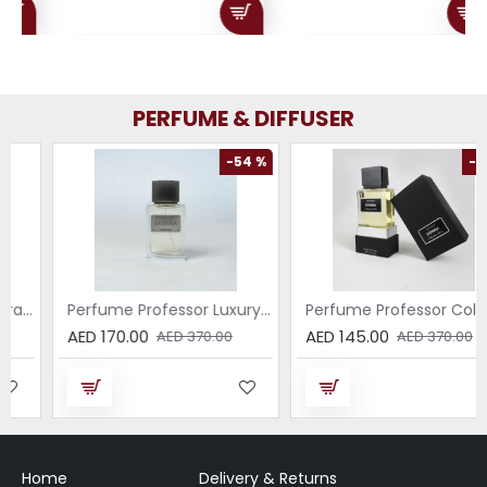
PERFUME & DIFFUSER
-54 %
-61 %
Perfume Professor Luxury Sabbia EDP 75ml
Perfume Professor Collezione Nera Donna 75ml
AED 170.00
AED 145.00
AED 370.00
AED 370.00
Home
Delivery & Returns