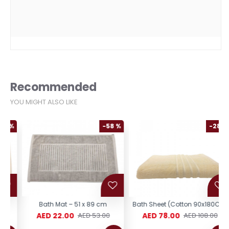
Recommended
YOU MIGHT ALSO LIKE
%
-58 %
-28 %
Bath Mat – 51 x 89 cm
Bath Sheet (Cotton 90x180CM)
AED 22.00
AED 78.00
AED 53.00
AED 108.00